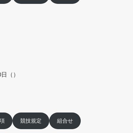
0日（）
項
競技規定
組合せ