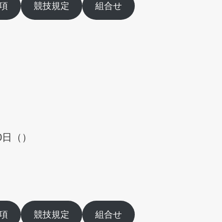
項
競技規定
組合せ
0日（）
項
競技規定
組合せ