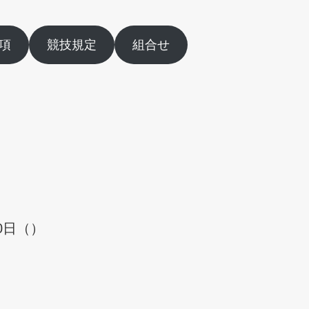
項
競技規定
組合せ
0日（）