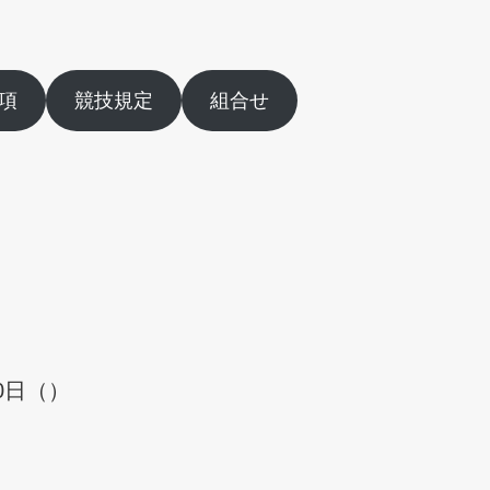
項
競技規定
組合せ
0日（）