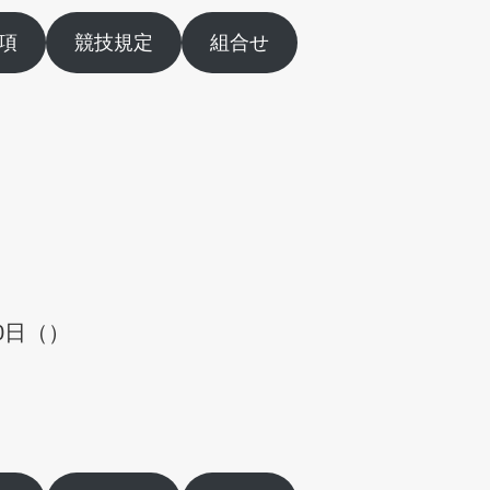
項
競技規定
組合せ
0日（）